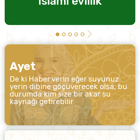
islami evlilik
Ayet
De ki Haber verin eğer suyunuz
yerin dibine göçüverecek olsa, bu
durumda kim size bir akar su
kaynağı getirebilir