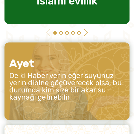
islami evlilik
Ayet
De ki Haber verin eğer suyunuz
yerin dibine göçüverecek olsa, bu
durumda kim size bir akar su
kaynağı getirebilir