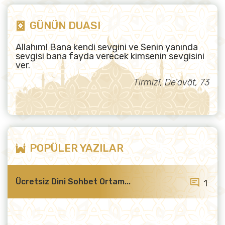
GÜNÜN DUASI
Allahım! Bana kendi sevgini ve Senin yanında
sevgisi bana fayda verecek kimsenin sevgisini
ver.
Tirmizî, De’avât, 73
POPÜLER YAZILAR
Ücretsiz Dini Sohbet Ortam...
1