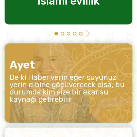
islami evlilik
Ayet
De ki Haber verin eğer suyunuz
yerin dibine göçüverecek olsa, bu
durumda kim size bir akar su
kaynağı getirebilir