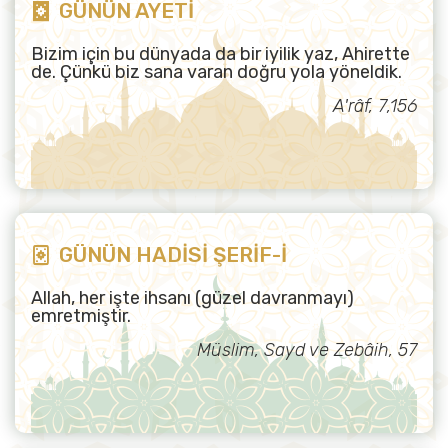
GÜNÜN AYETİ
Bizim için bu dünyada da bir iyilik yaz, Ahirette
de. Çünkü biz sana varan doğru yola yöneldik.
A'râf, 7,156
GÜNÜN HADİSİ ŞERİF-İ
Allah, her işte ihsanı (güzel davranmayı)
emretmiştir.
Müslim, Sayd ve Zebâih, 57