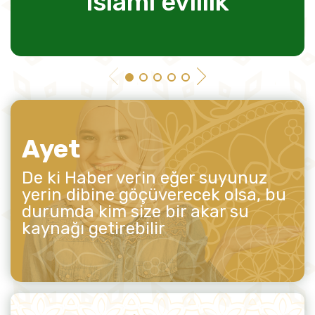
islami evlilik
Ayet
De ki Haber verin eğer suyunuz
yerin dibine göçüverecek olsa, bu
durumda kim size bir akar su
kaynağı getirebilir