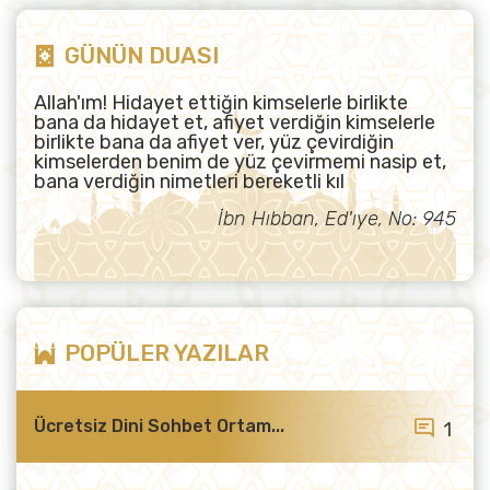
GÜNÜN DUASI
Allah'ım! Hidayet ettiğin kimselerle birlikte
bana da hidayet et, afiyet verdiğin kimselerle
birlikte bana da afiyet ver, yüz çevirdiğin
kimselerden benim de yüz çevirmemi nasip et,
bana verdiğin nimetleri bereketli kıl
İbn Hıbban, Ed'ıye, No: 945
POPÜLER YAZILAR
Ücretsiz Dini Sohbet Ortam...
1