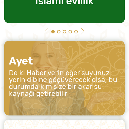
islami evlilik
Ayet
De ki Haber verin eğer suyunuz
yerin dibine göçüverecek olsa, bu
durumda kim size bir akar su
kaynağı getirebilir