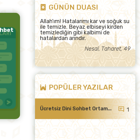
GÜNÜN DUASI
Allah'ım! Hatalarımı kar ve soğuk su
ile temizle. Beyaz elbiseyi kirden
ohbet
temizlediğin gibi kalbimi de
hatalardan arındır.
Nesaî, Taharet, 49
POPÜLER YAZILAR
Ücretsiz Dini Sohbet Ortam...
1