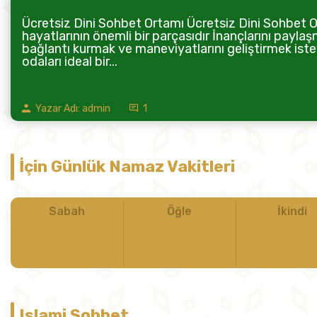
Ücretsiz Dini Sohbet Ortamı Ücretsiz Dini Sohbet Or
hayatlarının önemli bir parçasıdır İnançlarını paylaş
bağlantı kurmak ve maneviyatlarını geliştirmek istey
odaları ideal bir...
Yazar Adı: admin
1
İçin Günlük Namaz Vakitleri
Sabah
Öğle
İkindi
Islami Sohbet