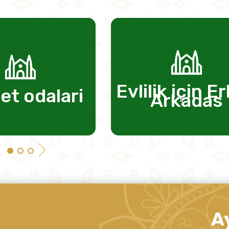
Evlilik için E
et odalari
Arkadas
A