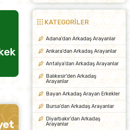
KATEGORİLER
Adana'dan Arkadaş Arayanlar
rkek
evlilik için kadın
Ankara'dan Arkadaş Arayanlar
arkadaş
Antalya'dan Arkadaş Arayanlar
Balıkesir'den Arkadaş
Arayanlar
Bayan Arkadaş Arayan Erkekler
Bursa'dan Arkadaş Arayanlar
Diyarbakır’dan Arkadaş
yet
Arayanlar