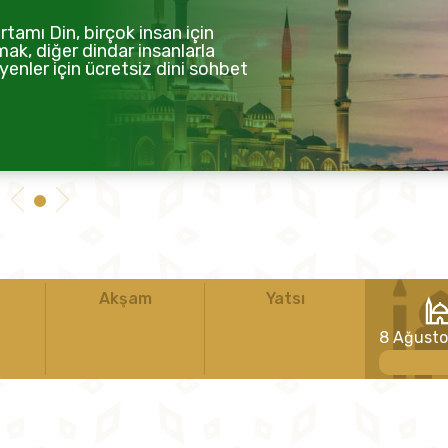
tamı Din, birçok insan için
mak, diğer dindar insanlarla
enler için ücretsiz dini sohbet
Akşam
Yatsı
8 Ağust