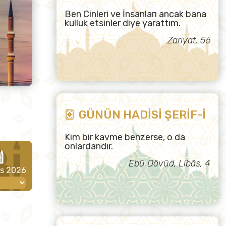
Ben Cinleri ve İnsanları ancak bana
kulluk etsinler diye yarattım.
Zariyat, 56
GÜNÜN HADİSİ ŞERİF-İ
Kim bir kavme benzerse, o da
onlardandır.
Ebû Dâvûd, Libâs, 4
os 2026