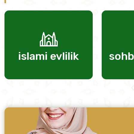
islami evlilik
sohb