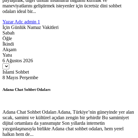
paylaşmak, diğer dindar insanlarla bağlantı kurmak ve
maneviyatlarını geliştirmek isteyenler için ücretsiz dini sohbet
odaları ideal bir...
Yazar Adı: admin
1
İçin Günlük Namaz Vakitleri
Sabah
Öğle
İkindi
Akşam
Yatsı
6 Ağustos 2026
Islami Sohbet
8 Mayıs Perşembe
Adana Chat Sohbet Odaları
Adana Chat Sohbet Odaları Adana, Türkiye’nin güneyinde yer alan
sıcak, samimi ve kültürel açıdan zengin bir şehirdir Bu samimiyet
dijital ortamlara da yansımıştır Son yıllarda internetin
yaygınlaşmasıyla birlikte Adana chat sohbet odaları, hem yerel
halkın hem de...