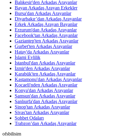
Balıkesir'den Arkadaş Arayanlar
Bayan Arkadaş Arayan Erkekler
Bursa'dan Arkadaş Arayanlar
Diyarbakır’dan Arkadaş Arayanlar
Erkek Arkadaş Arayan Bayanlar
Erzurum'dan Arkadaş Arayanlar
Facebook'tan Arkadaş Arayanlar
Gaziantep'ten Arkadaş Arayanlar
Gurbet'ten Arkadaş Arayanlar
Hatay'da Arkadaş Arayanlar
İslami Evlilik
İstanbul'dan Arkadaş Arayanlar
İzmir'den Arkadaş Arayanlar
Karabük'ten Arkadaş Arayanlar
Kastamonu'dan Arkadaş Arayanlar
Kocaeli'nden Arkadaş Arayanlar
Konya'dan Arkadaş Arayanlar
Samsun'dan Arkadaş Arayanlar
Şanlıurfa'dan Arkadaş Arayanlar
Sinop'tan Arkadaş Arayanlar
Sivas'tan Arkadaş Arayanlar
Sohbet Odaları
Trabzon’dan Arkadaş Arayanlar
ofsbilisim