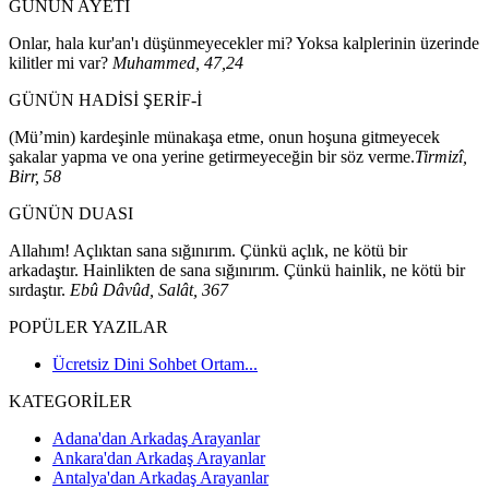
GÜNÜN AYETİ
Onlar, hala kur'an'ı düşünmeyecekler mi? Yoksa kalplerinin üzerinde
kilitler mi var?
Muhammed, 47,24
GÜNÜN HADİSİ ŞERİF-İ
(Mü’min) kardeşinle münakaşa etme, onun hoşuna gitmeyecek
şakalar yapma ve ona yerine getirmeyeceğin bir söz verme.
Tirmizî,
Birr, 58
GÜNÜN DUASI
Allahım! Açlıktan sana sığınırım. Çünkü açlık, ne kötü bir
arkadaştır. Hainlikten de sana sığınırım. Çünkü hainlik, ne kötü bir
sırdaştır.
Ebû Dâvûd, Salât, 367
POPÜLER YAZILAR
Ücretsiz Dini Sohbet Ortam...
KATEGORİLER
Adana'dan Arkadaş Arayanlar
Ankara'dan Arkadaş Arayanlar
Antalya'dan Arkadaş Arayanlar