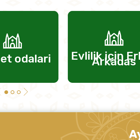
Evlilik için E
et odalari
Arkadas
A