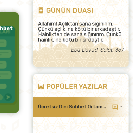
GÜNÜN DUASI
Allahım! Açlıktan sana sığınırım.
ohbet
Çünkü açlık, ne kötü bir arkadaştır.
Hainlikten de sana sığınırım. Çünkü
hainlik, ne kötü bir sırdaştır.
Ebû Dâvûd, Salât, 367
POPÜLER YAZILAR
Ücretsiz Dini Sohbet Ortam...
1