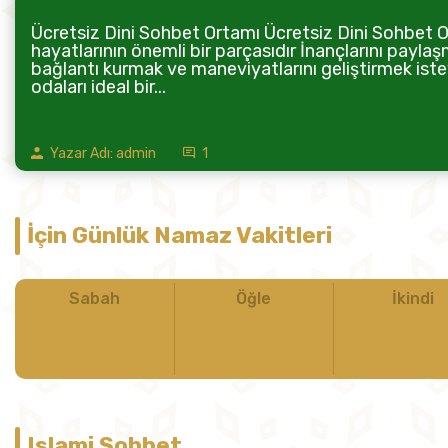
Ücretsiz Dini Sohbet Ortamı Ücretsiz Dini Sohbet Or
hayatlarının önemli bir parçasıdır İnançlarını paylaş
bağlantı kurmak ve maneviyatlarını geliştirmek istey
odaları ideal bir...
Yazar Adı: admin
1
İçin Günlük Namaz Vakitleri
Sabah
Öğle
İkindi
Islami Sohbet