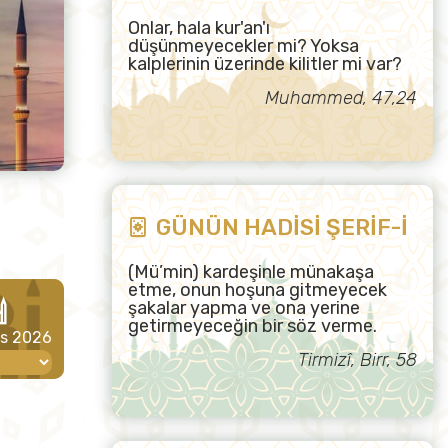
Onlar, hala kur'an'ı
düşünmeyecekler mi? Yoksa
kalplerinin üzerinde kilitler mi var?
Muhammed, 47,24
GÜNÜN HADİSİ ŞERİF-İ
(Mü’min) kardeşinle münakaşa
etme, onun hoşuna gitmeyecek
şakalar yapma ve ona yerine
getirmeyeceğin bir söz verme.
os 2026
Tirmizî, Birr, 58