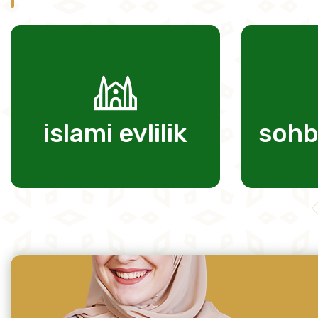
islami evlilik
sohb