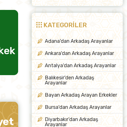
KATEGORİLER
Adana'dan Arkadaş Arayanlar
rkek
evlilik için kadın
arkadaş
Ankara'dan Arkadaş Arayanlar
Antalya'dan Arkadaş Arayanlar
Balıkesir'den Arkadaş
Arayanlar
Bayan Arkadaş Arayan Erkekler
Bursa'dan Arkadaş Arayanlar
yet
Diyarbakır’dan Arkadaş
Arayanlar