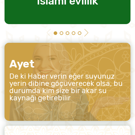
islami evlilik
Ayet
De ki Haber verin eğer suyunuz
yerin dibine göçüverecek olsa, bu
durumda kim size bir akar su
kaynağı getirebilir