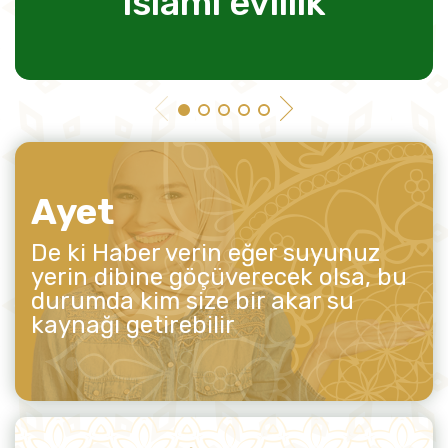
islami evlilik
Ayet
De ki Haber verin eğer suyunuz
yerin dibine göçüverecek olsa, bu
durumda kim size bir akar su
kaynağı getirebilir