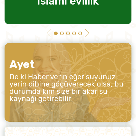
islami evlilik
Ayet
De ki Haber verin eğer suyunuz
yerin dibine göçüverecek olsa, bu
durumda kim size bir akar su
kaynağı getirebilir