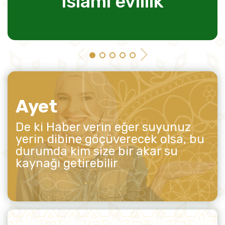
islami evlilik
Ayet
De ki Haber verin eğer suyunuz
yerin dibine göçüverecek olsa, bu
durumda kim size bir akar su
kaynağı getirebilir