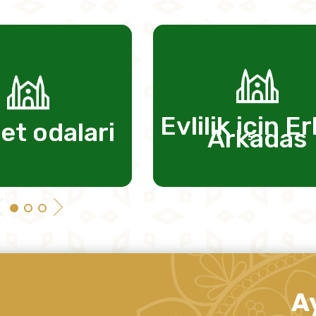
Evlilik için E
et odalari
Arkadas
A