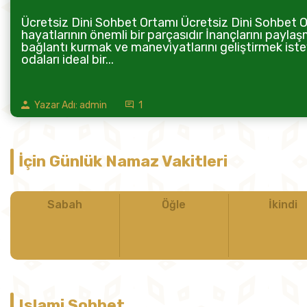
Ücretsiz Dini Sohbet Ortamı Ücretsiz Dini Sohbet Or
hayatlarının önemli bir parçasıdır İnançlarını paylaş
bağlantı kurmak ve maneviyatlarını geliştirmek istey
odaları ideal bir...
Yazar Adı: admin
1
İçin Günlük Namaz Vakitleri
Sabah
Öğle
İkindi
Islami Sohbet