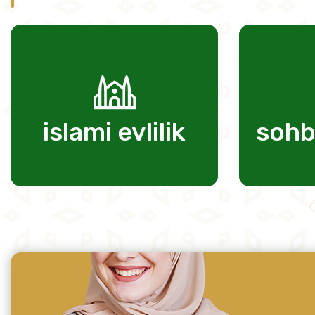
islami evlilik
sohb