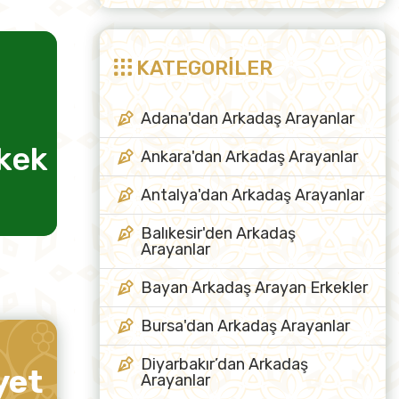
KATEGORİLER
Adana'dan Arkadaş Arayanlar
rkek
evlilik için kadın
Ankara'dan Arkadaş Arayanlar
arkadaş
Antalya'dan Arkadaş Arayanlar
Balıkesir'den Arkadaş
Arayanlar
Bayan Arkadaş Arayan Erkekler
Bursa'dan Arkadaş Arayanlar
Diyarbakır’dan Arkadaş
yet
Arayanlar