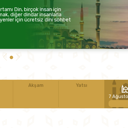
tamı Din, birçok insan için
mak, diğer dindar insanlarla
enler için ücretsiz dini sohbet
Akşam
Yatsı
7 Ağust