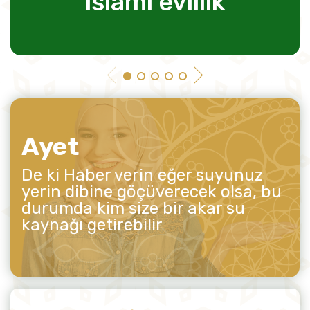
islami evlilik
Ayet
De ki Haber verin eğer suyunuz
yerin dibine göçüverecek olsa, bu
durumda kim size bir akar su
kaynağı getirebilir