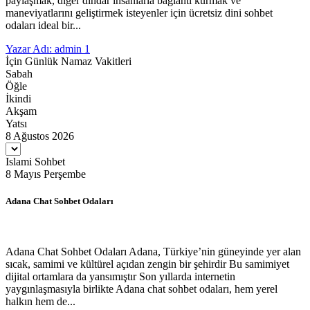
paylaşmak, diğer dindar insanlarla bağlantı kurmak ve
maneviyatlarını geliştirmek isteyenler için ücretsiz dini sohbet
odaları ideal bir...
Yazar Adı: admin
1
İçin Günlük Namaz Vakitleri
Sabah
Öğle
İkindi
Akşam
Yatsı
8 Ağustos 2026
Islami Sohbet
8 Mayıs Perşembe
Adana Chat Sohbet Odaları
Adana Chat Sohbet Odaları Adana, Türkiye’nin güneyinde yer alan
sıcak, samimi ve kültürel açıdan zengin bir şehirdir Bu samimiyet
dijital ortamlara da yansımıştır Son yıllarda internetin
yaygınlaşmasıyla birlikte Adana chat sohbet odaları, hem yerel
halkın hem de...