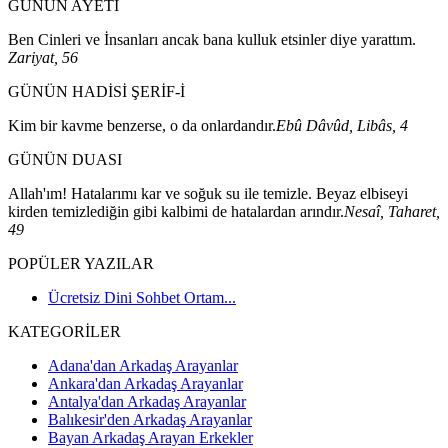
GÜNÜN AYETİ
Ben Cinleri ve İnsanları ancak bana kulluk etsinler diye yarattım.
Zariyat, 56
GÜNÜN HADİSİ ŞERİF-İ
Kim bir kavme benzerse, o da onlardandır.
Ebû Dâvûd, Libâs, 4
GÜNÜN DUASI
Allah'ım! Hatalarımı kar ve soğuk su ile temizle. Beyaz elbiseyi
kirden temizlediğin gibi kalbimi de hatalardan arındır.
Nesaî, Taharet,
49
POPÜLER YAZILAR
Ücretsiz Dini Sohbet Ortam...
KATEGORİLER
Adana'dan Arkadaş Arayanlar
Ankara'dan Arkadaş Arayanlar
Antalya'dan Arkadaş Arayanlar
Balıkesir'den Arkadaş Arayanlar
Bayan Arkadaş Arayan Erkekler