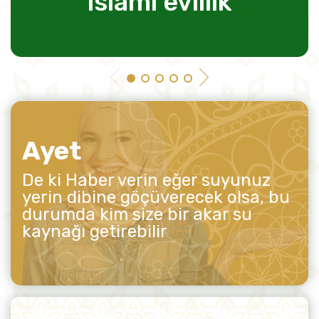
islami evlilik
Ayet
De ki Haber verin eğer suyunuz
yerin dibine göçüverecek olsa, bu
durumda kim size bir akar su
kaynağı getirebilir