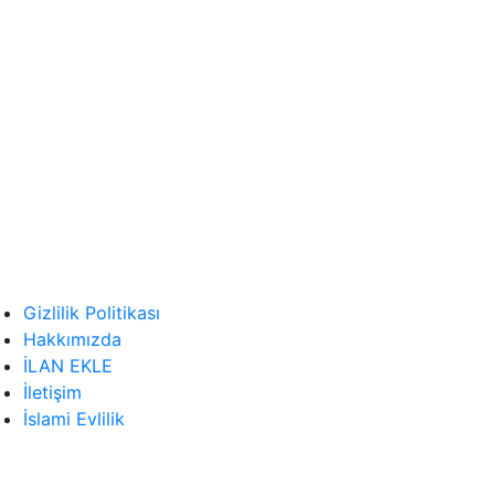
Samsun'dan Arkadaş
Arayanlar
Şanlıurfa'dan Arkadaş
Arayanlar
Sinop'tan Arkadaş Arayanlar
Sivas'tan Arkadaş Arayanlar
Sohbet Odaları
Gizlilik Politikası
Trabzon’dan Arkadaş
Hakkımızda
Arayanlar
İLAN EKLE
İletişim
İslami Evlilik