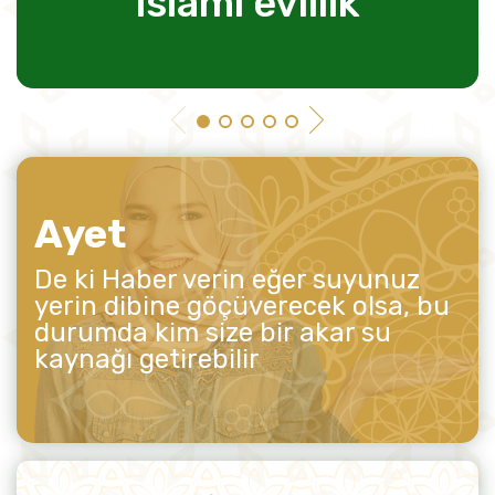
islami evlilik
Ayet
De ki Haber verin eğer suyunuz
yerin dibine göçüverecek olsa, bu
durumda kim size bir akar su
kaynağı getirebilir