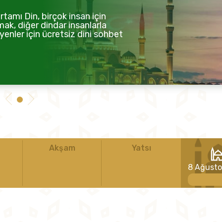
tamı Din, birçok insan için
mak, diğer dindar insanlarla
enler için ücretsiz dini sohbet
Akşam
Yatsı
8 Ağust