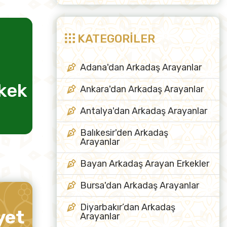
KATEGORİLER
Adana'dan Arkadaş Arayanlar
rkek
evlilik için kadın
Ankara'dan Arkadaş Arayanlar
arkadaş
Antalya'dan Arkadaş Arayanlar
Balıkesir'den Arkadaş
Arayanlar
Bayan Arkadaş Arayan Erkekler
Bursa'dan Arkadaş Arayanlar
Diyarbakır’dan Arkadaş
yet
Arayanlar