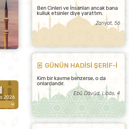
Ben Cinleri ve İnsanları ancak bana
kulluk etsinler diye yarattım.
Zariyat, 56
GÜNÜN HADİSİ ŞERİF-İ
Kim bir kavme benzerse, o da
onlardandır.
Ebû Dâvûd, Libâs, 4
os 2026