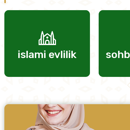
islami evlilik
sohb