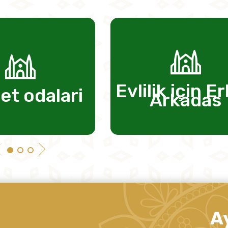
Evlilik için E
et odalari
Arkadas
A