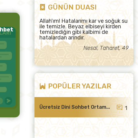
GÜNÜN DUASI
Allah'ım! Hatalarımı kar ve soğuk su
ile temizle. Beyaz elbiseyi kirden
ohbet
temizlediğin gibi kalbimi de
hatalardan arındır.
Nesaî, Taharet, 49
POPÜLER YAZILAR
Ücretsiz Dini Sohbet Ortam...
1