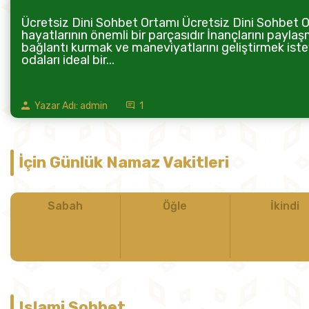
Ücretsiz Dini Sohbet Ortamı Ücretsiz Dini Sohbet Or
hayatlarının önemli bir parçasıdır İnançlarını paylaş
bağlantı kurmak ve maneviyatlarını geliştirmek istey
odaları ideal bir...
Yazar Adı: admin
1
İçin Günlük Namaz Vakitleri
Sabah
Öğle
İkindi
Islami Sohbet