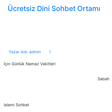
Ücretsiz Dini Sohbet Ortamı
Ücretsiz Dini Sohbet Ortamı Ücretsiz Dini Sohbet Ortam
hayatlarının önemli bir parçasıdır İnançlarını paylaşmak,
kurmak ve maneviyatlarını geliştirmek isteyenler için üc
bir...
Yazar Adı: admin
1
İçin Günlük Namaz Vakitleri
Sabah
Islami Sohbet