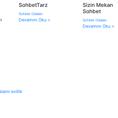
SohbetTarz
Sizin Mekan
Sohbet
Sohbet Odaları
n
Devamını Oku >
Sohbet Odaları
Devamını Oku >
l
islami evlilik