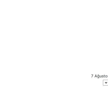
ı Din, birçok insan için
 diğer dindar insanlarla bağlantı
retsiz dini sohbet odaları ideal
7 Ağusto