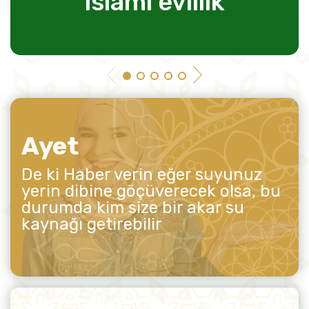
islami evlilik
Ayet
De ki Haber verin eğer suyunuz
yerin dibine göçüverecek olsa, bu
durumda kim size bir akar su
kaynağı getirebilir