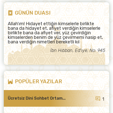
GÜNÜN DUASI
Allah'ım! Hidayet ettiğin kimselerle birlikte
bana da hidayet et, afiyet verdiğin kimselerle
birlikte bana da afiyet ver, yüz çevirdiğin
kimselerden benim de yüz çevirmemi nasip et,
bana verdiğin nimetleri bereketli kıl
İbn Hıbban, Ed'ıye, No: 945
POPÜLER YAZILAR
Ücretsiz Dini Sohbet Ortam...
1