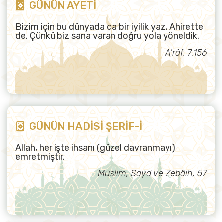
GÜNÜN AYETİ
Bizim için bu dünyada da bir iyilik yaz, Ahirette
de. Çünkü biz sana varan doğru yola yöneldik.
A'râf, 7,156
GÜNÜN HADİSİ ŞERİF-İ
Allah, her işte ihsanı (güzel davranmayı)
emretmiştir.
Müslim, Sayd ve Zebâih, 57