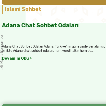
Islami Sohbet
Adana Chat Sohbet Odaları
Mayıs Perşembe
Adana Chat Sohbet Odaları Adana, Türkiye’nin güneyinde yer alan sıcak
birlikte Adana chat sohbet odaları, hem yerel halkın hem de...
Devamını Oku >