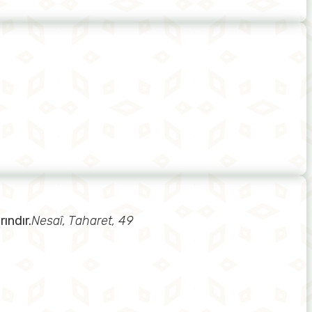
ındır.
Nesaî, Taharet, 49