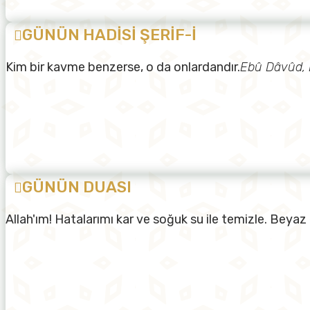
GÜNÜN HADİSİ ŞERİF-İ
Kim bir kavme benzerse, o da onlardandır.
Ebû Dâvûd, 
GÜNÜN DUASI
Allah'ım! Hatalarımı kar ve soğuk su ile temizle. Beyaz 