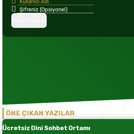
SOHBETE BAĞLAN
ÖNE ÇIKAN YAZILAR
Ücretsiz Dini Sohbet Ortamı