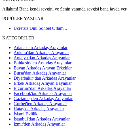
Allahım! Bana kendi sevgini ve Senin yanında sevgisi bana fayda vere
POPÜLER YAZILAR
Ücretsiz Dini Sohbet Ortam...
KATEGORİLER
Adana'dan Arkadaş Arayanlar
Ankara'dan Arkadaş Arayanlar
Antalya'dan Arkadaş Arayanlar
Balıkesir'den Arkadaş Arayanlar
Bayan Arkadaş Arayan Erkekler
Bursa'dan Arkadaş Arayanlar
Diyarbakır’dan Arkadaş Arayanlar
Erkek Arkadaş Arayan Bayanlar
Erzurum'dan Arkadaş Arayanlar
Facebook'tan Arkadaş Arayanlar
Gaziantep'ten Arkadaş Arayanlar
Gurbet'ten Arkadaş Arayanlar
Hatay'da Arkadaş Arayanlar
İslami Evlilik
İstanbul'dan Arkadaş Arayanlar
İzmir'den Arkadaş Arayanlar