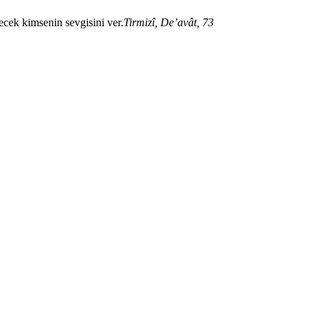
cek kimsenin sevgisini ver.
Tirmizî, De’avât, 73