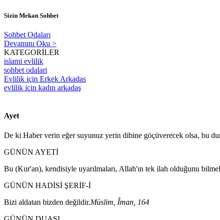
Sizin Mekan Sohbet
Sohbet Odaları
Devamını Oku >
KATEGORİLER
islami evlilik
sohbet odalari
Evlilik için Erkek Arkadas
evlilik için kadın arkadaş
Ayet
De ki Haber verin eğer suyunuz yerin dibine göçüverecek olsa, bu dur
GÜNÜN AYETİ
Bu (Kur'an), kendisiyle uyarılmaları, Allah'ın tek ilah olduğunu bilmeler
GÜNÜN HADİSİ ŞERİF-İ
Bizi aldatan bizden değildir.
Müslim, Îman, 164
GÜNÜN DUASI