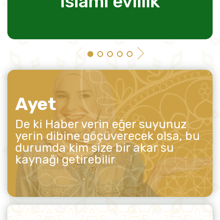
islami evlilik
Ayet
De ki Haber verin eğer suyunuz
yerin dibine göçüverecek olsa, bu
durumda kim size bir akar su
kaynağı getirebilir