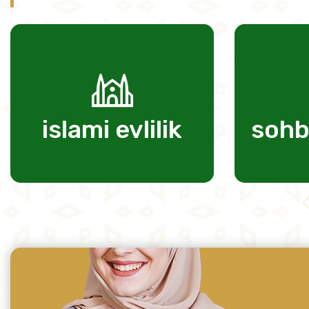
islami evlilik
sohb