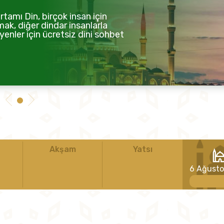
tamı Din, birçok insan için
mak, diğer dindar insanlarla
enler için ücretsiz dini sohbet
Akşam
Yatsı
6 Ağust