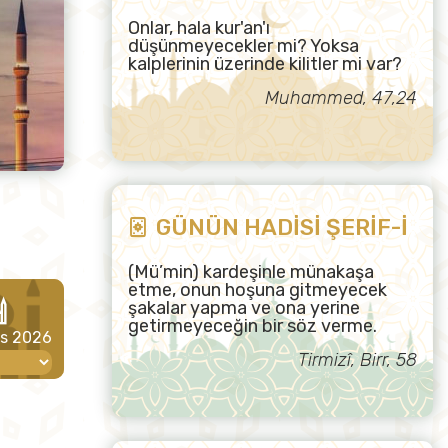
Onlar, hala kur'an'ı
düşünmeyecekler mi? Yoksa
kalplerinin üzerinde kilitler mi var?
Muhammed, 47,24
GÜNÜN HADİSİ ŞERİF-İ
(Mü’min) kardeşinle münakaşa
etme, onun hoşuna gitmeyecek
şakalar yapma ve ona yerine
getirmeyeceğin bir söz verme.
os 2026
Tirmizî, Birr, 58