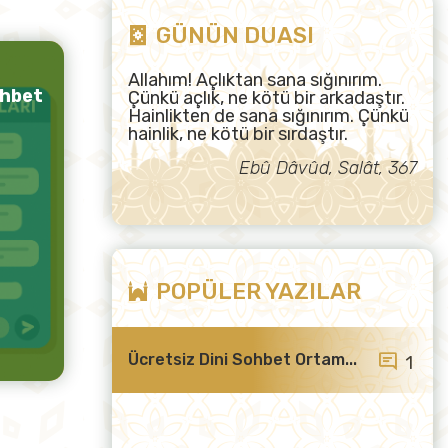
GÜNÜN DUASI
Allahım! Açlıktan sana sığınırım.
ohbet
Çünkü açlık, ne kötü bir arkadaştır.
Hainlikten de sana sığınırım. Çünkü
hainlik, ne kötü bir sırdaştır.
Ebû Dâvûd, Salât, 367
POPÜLER YAZILAR
Ücretsiz Dini Sohbet Ortam...
1