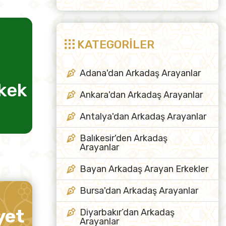
KATEGORİLER
Adana'dan Arkadaş Arayanlar
rkek
evlilik için kadın
arkadaş
Ankara'dan Arkadaş Arayanlar
Antalya'dan Arkadaş Arayanlar
Balıkesir'den Arkadaş
Arayanlar
Bayan Arkadaş Arayan Erkekler
Bursa'dan Arkadaş Arayanlar
yet
Diyarbakır’dan Arkadaş
Arayanlar