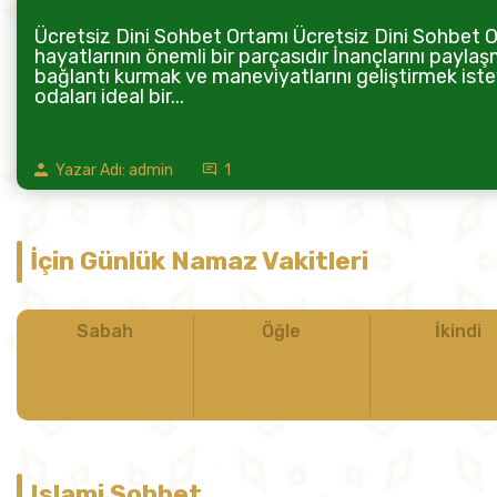
Ücretsiz Dini Sohbet Ortamı Ücretsiz Dini Sohbet Or
hayatlarının önemli bir parçasıdır İnançlarını paylaş
bağlantı kurmak ve maneviyatlarını geliştirmek istey
odaları ideal bir...
Yazar Adı: admin
1
İçin Günlük Namaz Vakitleri
Sabah
Öğle
İkindi
Islami Sohbet