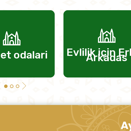
Evlilik için E
et odalari
Arkadas
A