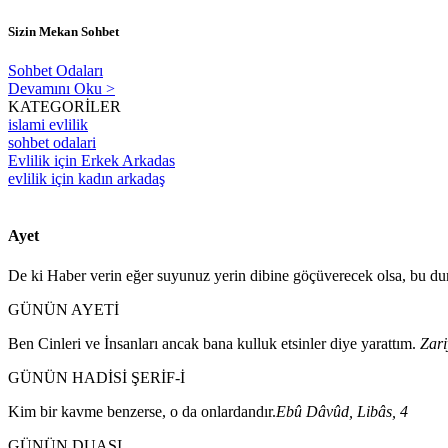
Sizin Mekan Sohbet
Sohbet Odaları
Devamını Oku >
KATEGORİLER
islami evlilik
sohbet odalari
Evlilik için Erkek Arkadas
evlilik için kadın arkadaş
Ayet
De ki Haber verin eğer suyunuz yerin dibine göçüverecek olsa, bu dur
GÜNÜN AYETİ
Ben Cinleri ve İnsanları ancak bana kulluk etsinler diye yarattım.
Zari
GÜNÜN HADİSİ ŞERİF-İ
Kim bir kavme benzerse, o da onlardandır.
Ebû Dâvûd, Libâs, 4
GÜNÜN DUASI