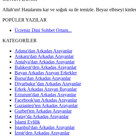
Allah'ım! Hatalarımı kar ve soğuk su ile temizle. Beyaz elbiseyi kirden
POPÜLER YAZILAR
Ücretsiz Dini Sohbet Ortam...
KATEGORİLER
Adana'dan Arkadaş Arayanlar
Ankara'dan Arkadaş Arayanlar
Antalya'dan Arkadaş Arayanlar
Balıkesir'den Arkadaş Arayanlar
Bayan Arkadaş Arayan Erkekler
Bursa'dan Arkadaş Arayanlar
Diyarbakır’dan Arkadaş Arayanlar
Erkek Arkadaş Arayan Bayanlar
Erzurum'dan Arkadaş Arayanlar
Facebook'tan Arkadaş Arayanlar
Gaziantep'ten Arkadaş Arayanlar
Gurbet'ten Arkadaş Arayanlar
Hatay'da Arkadaş Arayanlar
İslami Evlilik
İstanbul'dan Arkadaş Arayanlar
İzmir'den Arkadaş Arayanlar