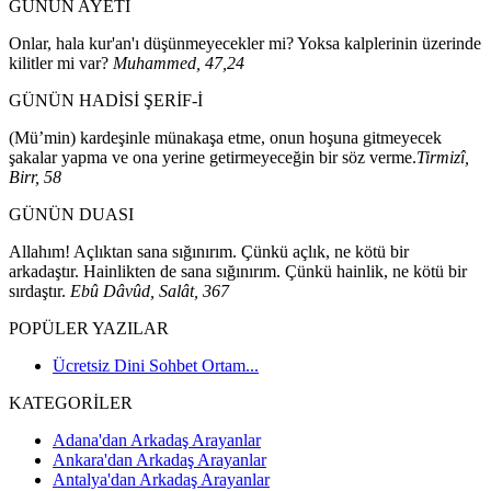
GÜNÜN AYETİ
Onlar, hala kur'an'ı düşünmeyecekler mi? Yoksa kalplerinin üzerinde
kilitler mi var?
Muhammed, 47,24
GÜNÜN HADİSİ ŞERİF-İ
(Mü’min) kardeşinle münakaşa etme, onun hoşuna gitmeyecek
şakalar yapma ve ona yerine getirmeyeceğin bir söz verme.
Tirmizî,
Birr, 58
GÜNÜN DUASI
Allahım! Açlıktan sana sığınırım. Çünkü açlık, ne kötü bir
arkadaştır. Hainlikten de sana sığınırım. Çünkü hainlik, ne kötü bir
sırdaştır.
Ebû Dâvûd, Salât, 367
POPÜLER YAZILAR
Ücretsiz Dini Sohbet Ortam...
KATEGORİLER
Adana'dan Arkadaş Arayanlar
Ankara'dan Arkadaş Arayanlar
Antalya'dan Arkadaş Arayanlar