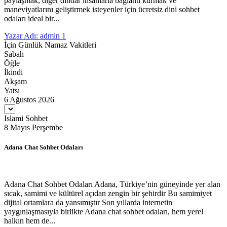
paylaşmak, diğer dindar insanlarla bağlantı kurmak ve
maneviyatlarını geliştirmek isteyenler için ücretsiz dini sohbet
odaları ideal bir...
Yazar Adı: admin
1
İçin Günlük Namaz Vakitleri
Sabah
Öğle
İkindi
Akşam
Yatsı
6 Ağustos 2026
Islami Sohbet
8 Mayıs Perşembe
Adana Chat Sohbet Odaları
Adana Chat Sohbet Odaları Adana, Türkiye’nin güneyinde yer alan
sıcak, samimi ve kültürel açıdan zengin bir şehirdir Bu samimiyet
dijital ortamlara da yansımıştır Son yıllarda internetin
yaygınlaşmasıyla birlikte Adana chat sohbet odaları, hem yerel
halkın hem de...