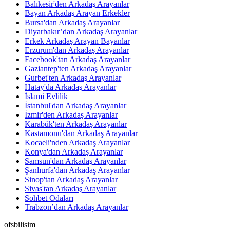
Balıkesir'den Arkadaş Arayanlar
Bayan Arkadaş Arayan Erkekler
Bursa'dan Arkadaş Arayanlar
Diyarbakır’dan Arkadaş Arayanlar
Erkek Arkadaş Arayan Bayanlar
Erzurum'dan Arkadaş Arayanlar
Facebook'tan Arkadaş Arayanlar
Gaziantep'ten Arkadaş Arayanlar
Gurbet'ten Arkadaş Arayanlar
Hatay'da Arkadaş Arayanlar
İslami Evlilik
İstanbul'dan Arkadaş Arayanlar
İzmir'den Arkadaş Arayanlar
Karabük'ten Arkadaş Arayanlar
Kastamonu'dan Arkadaş Arayanlar
Kocaeli'nden Arkadaş Arayanlar
Konya'dan Arkadaş Arayanlar
Samsun'dan Arkadaş Arayanlar
Şanlıurfa'dan Arkadaş Arayanlar
Sinop'tan Arkadaş Arayanlar
Sivas'tan Arkadaş Arayanlar
Sohbet Odaları
Trabzon’dan Arkadaş Arayanlar
ofsbilisim