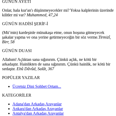
GÜNÜN AYETİ
Onlar, hala kur'an'ı düşünmeyecekler mi? Yoksa kalplerinin üzerinde
kilitler mi var?
Muhammed, 47,24
GÜNÜN HADİSİ ŞERİF-İ
(Mü’min) kardeşinle münakaşa etme, onun hoşuna gitmeyecek
şakalar yapma ve ona yerine getirmeyeceğin bir söz verme.
Tirmizî,
Birr, 58
GÜNÜN DUASI
Allahım! Açlıktan sana sığınırım. Çünkü açlık, ne kötü bir
arkadaştır. Hainlikten de sana sığınırım. Çünkü hainlik, ne kötü bir
sırdaştır.
Ebû Dâvûd, Salât, 367
POPÜLER YAZILAR
Ücretsiz Dini Sohbet Ortam...
KATEGORİLER
Adana'dan Arkadaş Arayanlar
Ankara'dan Arkadaş Arayanlar
Antalya'dan Arkadaş Arayanlar