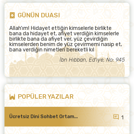
GÜNÜN DUASI
Allah'ım! Hidayet ettiğin kimselerle birlikte
bana da hidayet et, afiyet verdiğin kimselerle
birlikte bana da afiyet ver, yüz çevirdiğin
kimselerden benim de yüz çevirmemi nasip et,
bana verdiğin nimetleri bereketli kıl
İbn Hıbban, Ed'ıye, No: 945
POPÜLER YAZILAR
Ücretsiz Dini Sohbet Ortam...
1