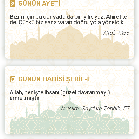
GÜNÜN AYETİ
Bizim için bu dünyada da bir iyilik yaz, Ahirette
de. Çünkü biz sana varan doğru yola yöneldik.
A'râf, 7,156
GÜNÜN HADİSİ ŞERİF-İ
Allah, her işte ihsanı (güzel davranmayı)
emretmiştir.
Müslim, Sayd ve Zebâih, 57