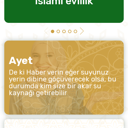
islami evlilik
Ayet
De ki Haber verin eğer suyunuz
yerin dibine göçüverecek olsa, bu
durumda kim size bir akar su
kaynağı getirebilir