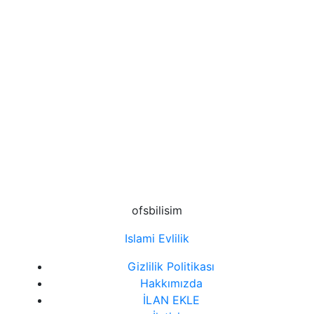
Kocaeli'nden Arkadaş Arayanlar
Konya'dan Arkadaş Arayanlar
Samsun'dan Arkadaş Arayanlar
Şanlıurfa'dan Arkadaş Arayanlar
Sinop'tan Arkadaş Arayanlar
Sivas'tan Arkadaş Arayanlar
ofsbilisim
Sohbet Odaları
Islami Evlilik
Trabzon’dan Arkadaş Arayanlar
Gizlilik Politikası
Hakkımızda
İLAN EKLE