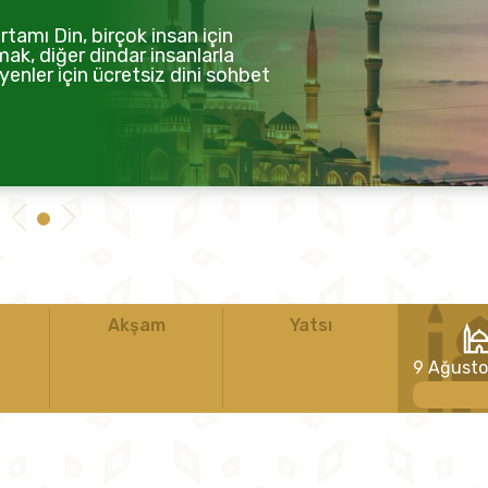
tamı Din, birçok insan için
mak, diğer dindar insanlarla
enler için ücretsiz dini sohbet
Akşam
Yatsı
9 Ağust