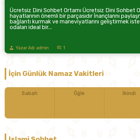
Ücretsiz Dini Sohbet Ortamı Ücretsiz Dini Sohbet Or
hayatlarının önemli bir parçasıdır İnançlarını paylaş
bağlantı kurmak ve maneviyatlarını geliştirmek istey
odaları ideal bir...
Yazar Adı: admin
1
İçin Günlük Namaz Vakitleri
Sabah
Öğle
İkindi
Islami Sohbet