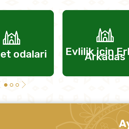
Evlilik için E
et odalari
Arkadas
A