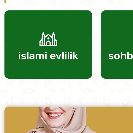
islami evlilik
sohb