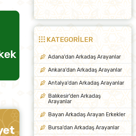
KATEGORİLER
rkek
evlilik için kadın
arkadaş
Adana'dan Arkadaş Arayanlar
Ankara'dan Arkadaş Arayanlar
Antalya'dan Arkadaş Arayanlar
Balıkesir'den Arkadaş
Arayanlar
Bayan Arkadaş Arayan Erkekler
yet
Bursa'dan Arkadaş Arayanlar