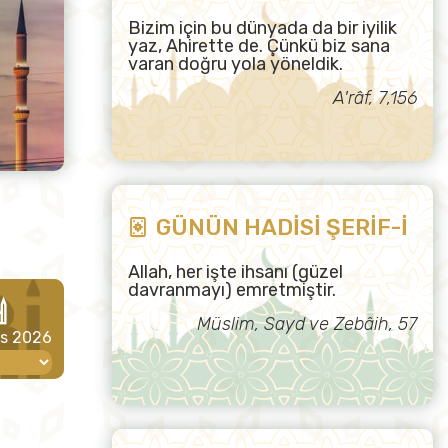
Bizim için bu dünyada da bir iyilik
yaz, Ahirette de. Çünkü biz sana
varan doğru yola yöneldik.
A'râf, 7,156
GÜNÜN HADİSİ ŞERİF-İ
Allah, her işte ihsanı (güzel
davranmayı) emretmiştir.
Müslim, Sayd ve Zebâih, 57
os 2026