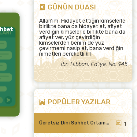
GÜNÜN DUASI
Allah'ım! Hidayet ettiğin kimselerle
birlikte bana da hidayet et, afiyet
ohbet
verdiğin kimselerle birlikte bana da
afiyet ver, yüz çevirdiğin
kimselerden benim de yüz
çevirmemi nasip et, bana verdiğin
nimetleri bereketli kıl
İbn Hıbban, Ed'ıye, No: 945
POPÜLER YAZILAR
Ücretsiz Dini Sohbet Ortam...
1