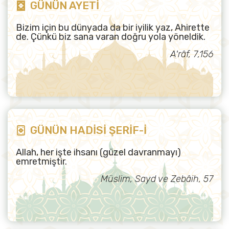
GÜNÜN AYETİ
Bizim için bu dünyada da bir iyilik yaz, Ahirette
de. Çünkü biz sana varan doğru yola yöneldik.
A'râf, 7,156
GÜNÜN HADİSİ ŞERİF-İ
Allah, her işte ihsanı (güzel davranmayı)
emretmiştir.
Müslim, Sayd ve Zebâih, 57