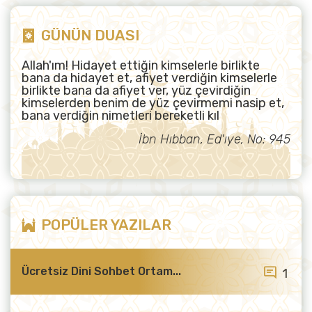
GÜNÜN DUASI
Allah'ım! Hidayet ettiğin kimselerle birlikte
bana da hidayet et, afiyet verdiğin kimselerle
birlikte bana da afiyet ver, yüz çevirdiğin
kimselerden benim de yüz çevirmemi nasip et,
bana verdiğin nimetleri bereketli kıl
İbn Hıbban, Ed'ıye, No: 945
POPÜLER YAZILAR
Ücretsiz Dini Sohbet Ortam...
1