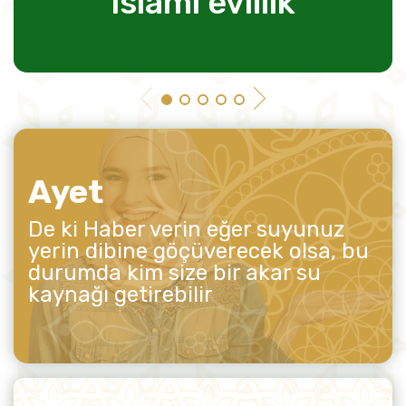
islami evlilik
Ayet
De ki Haber verin eğer suyunuz
yerin dibine göçüverecek olsa, bu
durumda kim size bir akar su
kaynağı getirebilir