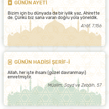
GÜNÜN AYETİ
Bizim için bu dünyada da bir iyilik yaz, Ahirette
de. Çünkü biz sana varan doğru yola yöneldik.
A'râf, 7,156
GÜNÜN HADİSİ ŞERİF-İ
Allah, her işte ihsanı (güzel davranmayı)
emretmiştir.
Müslim, Sayd ve Zebâih, 57