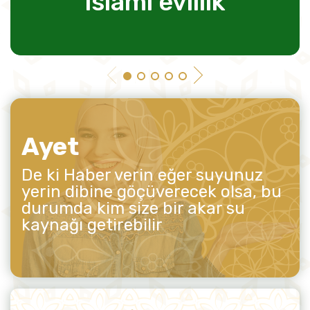
islami evlilik
Ayet
De ki Haber verin eğer suyunuz
yerin dibine göçüverecek olsa, bu
durumda kim size bir akar su
kaynağı getirebilir