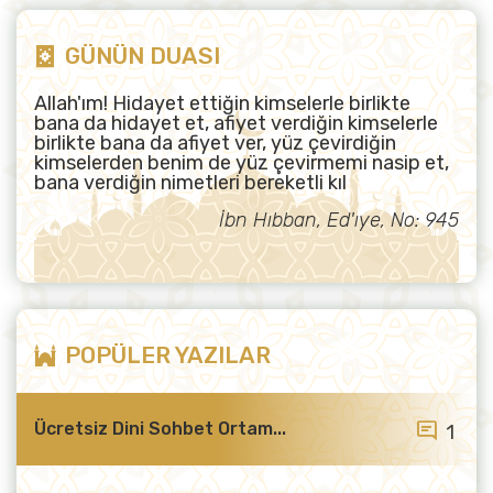
GÜNÜN DUASI
Allah'ım! Hidayet ettiğin kimselerle birlikte
bana da hidayet et, afiyet verdiğin kimselerle
birlikte bana da afiyet ver, yüz çevirdiğin
kimselerden benim de yüz çevirmemi nasip et,
bana verdiğin nimetleri bereketli kıl
İbn Hıbban, Ed'ıye, No: 945
POPÜLER YAZILAR
Ücretsiz Dini Sohbet Ortam...
1