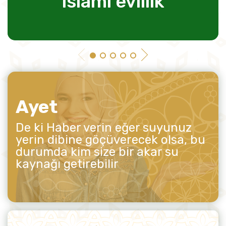
islami evlilik
Ayet
De ki Haber verin eğer suyunuz
yerin dibine göçüverecek olsa, bu
durumda kim size bir akar su
kaynağı getirebilir