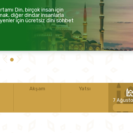
tamı Din, birçok insan için
mak, diğer dindar insanlarla
enler için ücretsiz dini sohbet
Akşam
Yatsı
7 Ağust