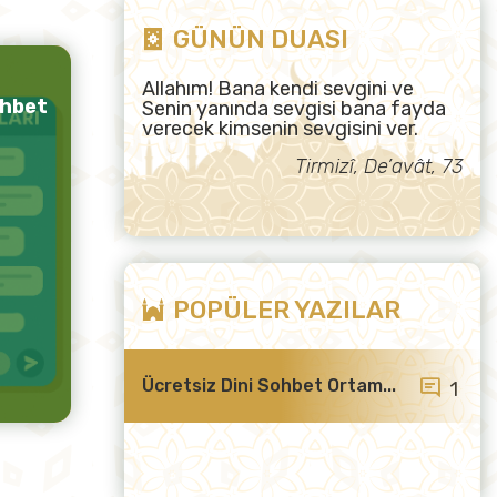
GÜNÜN DUASI
Allahım! Bana kendi sevgini ve
ohbet
Senin yanında sevgisi bana fayda
verecek kimsenin sevgisini ver.
Tirmizî, De’avât, 73
POPÜLER YAZILAR
Ücretsiz Dini Sohbet Ortam...
1