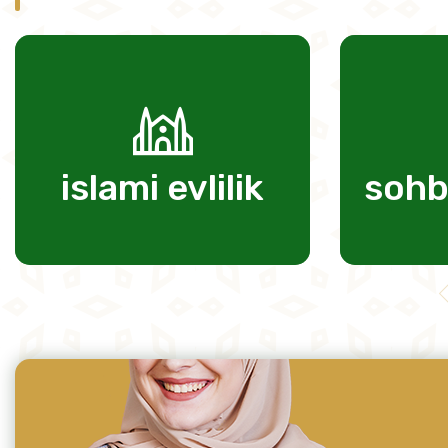
islami evlilik
sohb