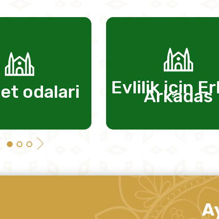
Evlilik için E
et odalari
Arkadas
A