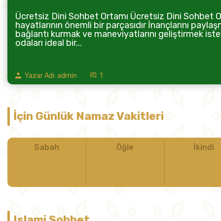
Ücretsiz Dini Sohbet Ortamı Ücretsiz Dini Sohbet Or
hayatlarının önemli bir parçasıdır İnançlarını paylaş
bağlantı kurmak ve maneviyatlarını geliştirmek istey
odaları ideal bir...
Yazar Adı: admin
1
İçin Günlük Namaz Vakitleri
Sabah
Öğle
İkindi
Islami Sohbet