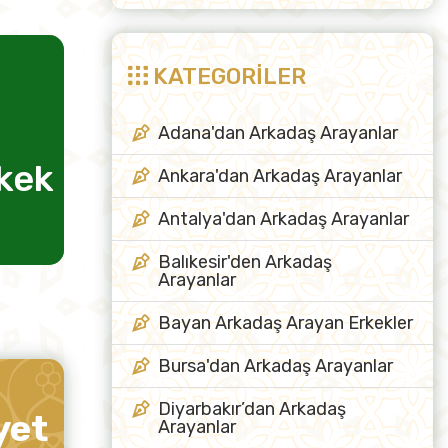
KATEGORİLER
Adana'dan Arkadaş Arayanlar
rkek
evlilik için kadın
Ankara'dan Arkadaş Arayanlar
arkadaş
Antalya'dan Arkadaş Arayanlar
Balıkesir'den Arkadaş
Arayanlar
Bayan Arkadaş Arayan Erkekler
Bursa'dan Arkadaş Arayanlar
Diyarbakır’dan Arkadaş
yet
Arayanlar