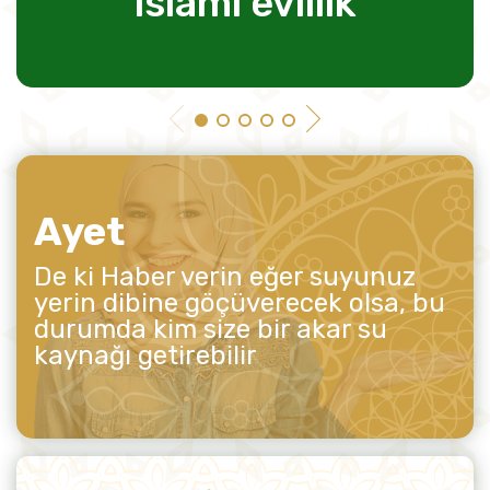
islami evlilik
Ayet
De ki Haber verin eğer suyunuz
yerin dibine göçüverecek olsa, bu
durumda kim size bir akar su
kaynağı getirebilir