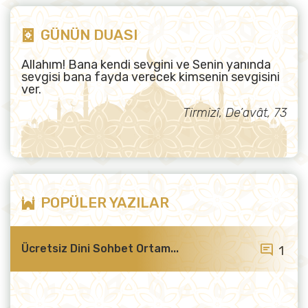
GÜNÜN DUASI
Allahım! Bana kendi sevgini ve Senin yanında
sevgisi bana fayda verecek kimsenin sevgisini
ver.
Tirmizî, De’avât, 73
POPÜLER YAZILAR
Ücretsiz Dini Sohbet Ortam...
1