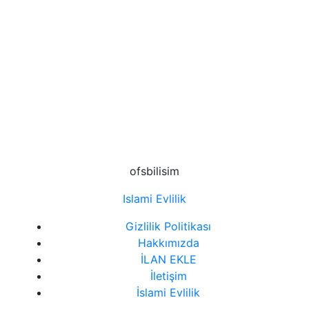
Konya'dan Arkadaş Arayanlar
Samsun'dan Arkadaş Arayanlar
Şanlıurfa'dan Arkadaş Arayanlar
Sinop'tan Arkadaş Arayanlar
Sivas'tan Arkadaş Arayanlar
ofsbilisim
Sohbet Odaları
Islami Evlilik
Trabzon’dan Arkadaş Arayanlar
Gizlilik Politikası
Hakkımızda
İLAN EKLE
İletişim
İslami Evlilik