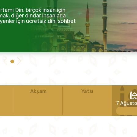
tamı Din, birçok insan için
mak, diğer dindar insanlarla
enler için ücretsiz dini sohbet
Akşam
Yatsı
7 Ağust