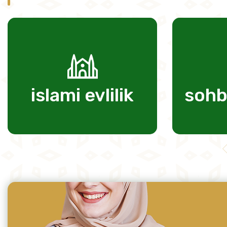
 evlilik
sohbet odalar