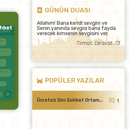
GÜNÜN DUASI
Allahım! Bana kendi sevgini ve
ohbet
Senin yanında sevgisi bana fayda
verecek kimsenin sevgisini ver.
Tirmizî, De’avât, 73
POPÜLER YAZILAR
Ücretsiz Dini Sohbet Ortam...
1