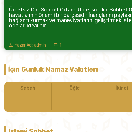
Ücretsiz Dini Sohbet Ortamı Ücretsiz Dini Sohbet Or
hayatlarının önemli bir parçasıdır İnançlarını paylaş
bağlantı kurmak ve maneviyatlarını geliştirmek istey
odaları ideal bir...
Yazar Adı: admin
1
İçin Günlük Namaz Vakitleri
Sabah
Öğle
İkindi
Islami Sohbet