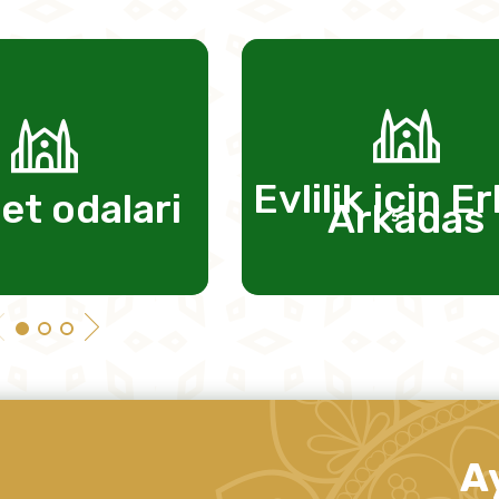
Evlilik için Erkek
ev
i
Arkadas
A