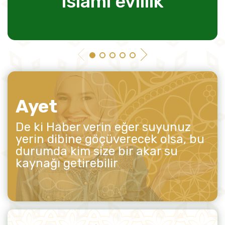
islami evlilik
Ayet
De ki Haber verin eğer suyunuz
yerin dibine göçüverecek olsa, bu
durumda kim size bir akar su
kaynağı getirebilir