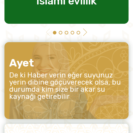
islami evlilik
Ayet
De ki Haber verin eğer suyunuz
yerin dibine göçüverecek olsa, bu
durumda kim size bir akar su
kaynağı getirebilir