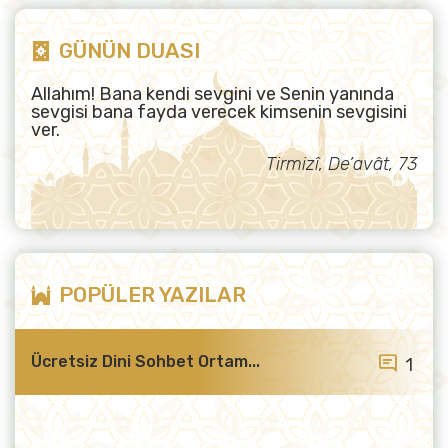
GÜNÜN DUASI
Allahım! Bana kendi sevgini ve Senin yanında
sevgisi bana fayda verecek kimsenin sevgisini
ver.
Tirmizî, De’avât, 73
POPÜLER YAZILAR
Ücretsiz Dini Sohbet Ortam...
1