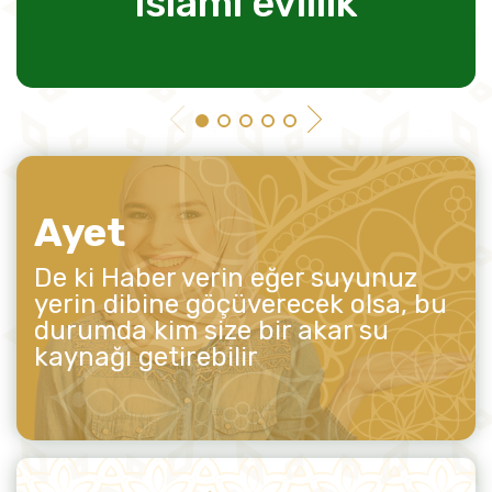
islami evlilik
Ayet
De ki Haber verin eğer suyunuz
yerin dibine göçüverecek olsa, bu
durumda kim size bir akar su
kaynağı getirebilir