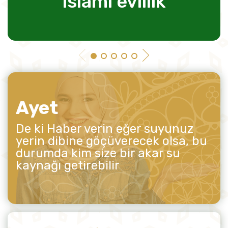
islami evlilik
Ayet
De ki Haber verin eğer suyunuz
yerin dibine göçüverecek olsa, bu
durumda kim size bir akar su
kaynağı getirebilir