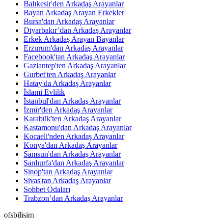
Balıkesir'den Arkadaş Arayanlar
Bayan Arkadaş Arayan Erkekler
Bursa'dan Arkadaş Arayanlar
Diyarbakır’dan Arkadaş Arayanlar
Erkek Arkadaş Arayan Bayanlar
Erzurum'dan Arkadaş Arayanlar
Facebook'tan Arkadaş Arayanlar
Gaziantep'ten Arkadaş Arayanlar
Gurbet'ten Arkadaş Arayanlar
Hatay'da Arkadaş Arayanlar
İslami Evlilik
İstanbul'dan Arkadaş Arayanlar
İzmir'den Arkadaş Arayanlar
Karabük'ten Arkadaş Arayanlar
Kastamonu'dan Arkadaş Arayanlar
Kocaeli'nden Arkadaş Arayanlar
Konya'dan Arkadaş Arayanlar
Samsun'dan Arkadaş Arayanlar
Şanlıurfa'dan Arkadaş Arayanlar
Sinop'tan Arkadaş Arayanlar
Sivas'tan Arkadaş Arayanlar
Sohbet Odaları
Trabzon’dan Arkadaş Arayanlar
ofsbilisim