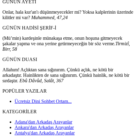
GÜNÜN AYETİ
Onlar, hala kur'an'ı düşünmeyecekler mi? Yoksa kalplerinin üzerinde
kilitler mi var?
Muhammed, 47,24
GÜNÜN HADİSİ ŞERİF-İ
(Mü’min) kardeşinle münakaşa etme, onun hoşuna gitmeyecek
şakalar yapma ve ona yerine getirmeyeceğin bir söz verme.
Tirmizî,
Birr, 58
GÜNÜN DUASI
Allahım! Açlıktan sana sığınırım. Çünkü açlık, ne kötü bir
arkadaştır. Hainlikten de sana sığınırım. Çünkü hainlik, ne kötü bir
sırdaştır.
Ebû Dâvûd, Salât, 367
POPÜLER YAZILAR
Ücretsiz Dini Sohbet Ortam...
KATEGORİLER
Adana'dan Arkadaş Arayanlar
Ankara'dan Arkadaş Arayanlar
Antalya'dan Arkadaş Arayanlar