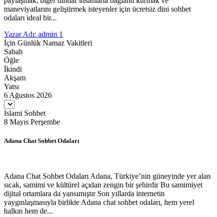
paylaşmak, diğer dindar insanlarla bağlantı kurmak ve
maneviyatlarını geliştirmek isteyenler için ücretsiz dini sohbet
odaları ideal bir...
Yazar Adı: admin
1
İçin Günlük Namaz Vakitleri
Sabah
Öğle
İkindi
Akşam
Yatsı
6 Ağustos 2026
Islami Sohbet
8 Mayıs Perşembe
Adana Chat Sohbet Odaları
Adana Chat Sohbet Odaları Adana, Türkiye’nin güneyinde yer alan
sıcak, samimi ve kültürel açıdan zengin bir şehirdir Bu samimiyet
dijital ortamlara da yansımıştır Son yıllarda internetin
yaygınlaşmasıyla birlikte Adana chat sohbet odaları, hem yerel
halkın hem de...