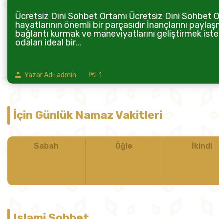
Ücretsiz Dini Sohbet Ortamı Ücretsiz Dini Sohbet Or
hayatlarının önemli bir parçasıdır İnançlarını paylaş
bağlantı kurmak ve maneviyatlarını geliştirmek istey
odaları ideal bir...
Yazar Adı: admin
1
İçin Günlük Namaz Vakitleri
Sabah
Öğle
İkindi
Islami Sohbet