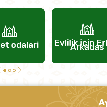
Evlilik için E
et odalari
Arkadas
A