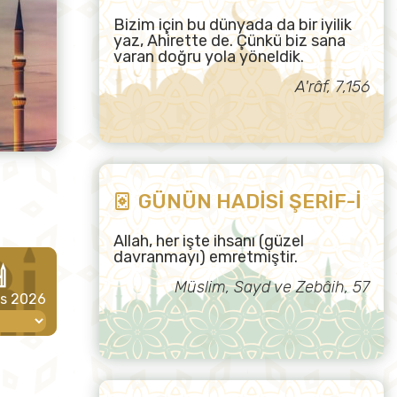
Bizim için bu dünyada da bir iyilik
yaz, Ahirette de. Çünkü biz sana
varan doğru yola yöneldik.
A'râf, 7,156
GÜNÜN HADİSİ ŞERİF-İ
Allah, her işte ihsanı (güzel
davranmayı) emretmiştir.
Müslim, Sayd ve Zebâih, 57
os 2026