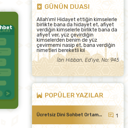
GÜNÜN DUASI
Allah'ım! Hidayet ettiğin kimselerle
birlikte bana da hidayet et, afiyet
ohbet
verdiğin kimselerle birlikte bana da
afiyet ver, yüz çevirdiğin
kimselerden benim de yüz
çevirmemi nasip et, bana verdiğin
nimetleri bereketli kıl
İbn Hıbban, Ed'ıye, No: 945
POPÜLER YAZILAR
Ücretsiz Dini Sohbet Ortam...
1