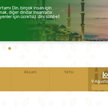
tamı Din, birçok insan için
mak, diğer dindar insanlarla
enler için ücretsiz dini sohbet
Akşam
Yatsı
9 Ağust