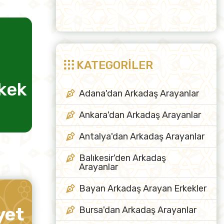
KATEGORİLER
rkek
evlilik için kadın
arkadaş
Adana'dan Arkadaş Arayanlar
Ankara'dan Arkadaş Arayanlar
Antalya'dan Arkadaş Arayanlar
Balıkesir'den Arkadaş
Arayanlar
Bayan Arkadaş Arayan Erkekler
yet
Bursa'dan Arkadaş Arayanlar