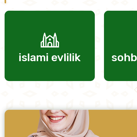
islami evlilik
sohb